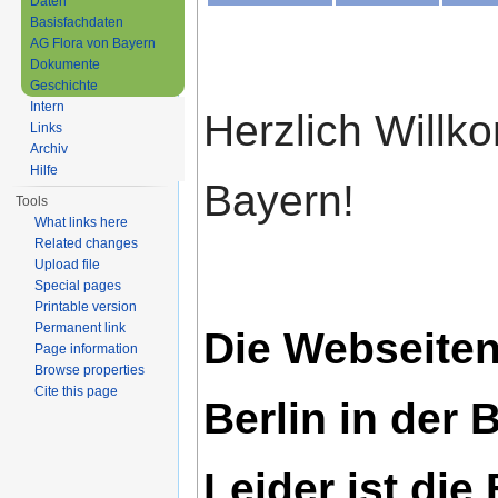
Daten
Basisfachdaten
AG Flora von Bayern
Dokumente
Geschichte
Intern
Herzlich Willk
Links
Archiv
Hilfe
Bayern!
Tools
What links here
Related changes
Upload file
Special pages
Printable version
Permanent link
Die Webseiten
Page information
Browse properties
Cite this page
Berlin in der 
Leider ist di