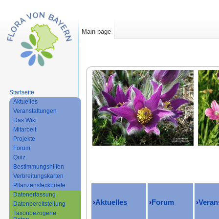
Main page
Jump to:
navigation
,
search
Startseite
Aktuelles
Veranstaltungen
Das Wiki
Mitarbeit
Projekte
Forum
Quiz
Bestimmungshilfen
Verbreitungskarten
Pflanzensteckbriefe
Datenerfassung
›
Aktuelles
›
Forum
›
Veran
Datenbereitstellung
Taxonbezogene