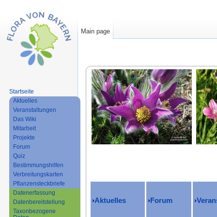
Main page
Jump to:
navigation
,
search
Startseite
Aktuelles
Veranstaltungen
Das Wiki
Mitarbeit
Projekte
Forum
Quiz
Bestimmungshilfen
Verbreitungskarten
Pflanzensteckbriefe
Datenerfassung
›
Aktuelles
›
Forum
›
Veran
Datenbereitstellung
Taxonbezogene