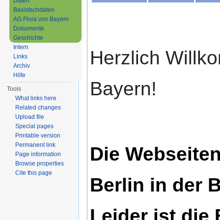
Daten
Basisfachdaten
AG Flora von Bayern
Dokumente
Geschichte
Intern
Herzlich Willk
Links
Archiv
Hilfe
Bayern!
Tools
What links here
Related changes
Upload file
Special pages
Printable version
Permanent link
Die Webseiten
Page information
Browse properties
Cite this page
Berlin in der 
Leider ist di